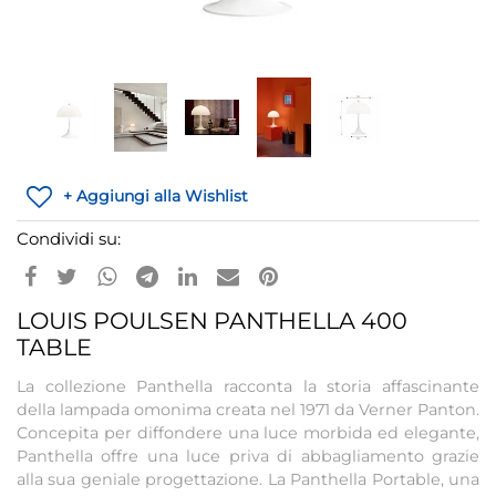
+ Aggiungi alla Wishlist
Condividi su:
LOUIS POULSEN PANTHELLA 400
TABLE
La collezione Panthella racconta la storia affascinante
della lampada omonima creata nel 1971 da Verner Panton.
Concepita per diffondere una luce morbida ed elegante,
Panthella offre una luce priva di abbagliamento grazie
alla sua geniale progettazione. La Panthella Portable, una