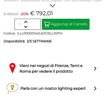
indiretta, inserendosi sulla parete con discrezione. Dalla
linea linea essenziale e sinuosa, è ideale per illuminare
spazi domestici ma anche strutture ricettive ed uffici.
€ 792,01
€ 990,01
-20%
Quantity
Aggiungi al Carrello
Codice:
ILLUM000142L60CRLL30PH
Disponibilità:
2/3 SETTIMANE
Vieni nei negozi di Firenze, Terni e
Roma per vedere il prodotto
Parla con un nostro lighting expert