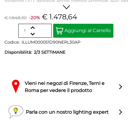
sorgente LED, gestibile anche tramite Artemide APP, per
un'ottimizzazione del flusso luminoso e della sua
intenstità. Grazie alla sua leggerezza, è possibile spostarla
€ 1.478,64
€ 1.848,30
-20%
con facilità nello spazio in cui si inserisce con discrezione.
Quantity
Aggiungi al Carrello
Codice:
ILLUM000051D90NERL30AP
Disponibilità:
2/3 SETTIMANE
Vieni nei negozi di Firenze, Terni e
Roma per vedere il prodotto
Parla con un nostro lighting expert