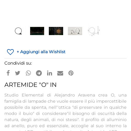
+ Aggiungi alla Wishlist
Condividi su:
ARTEMIDE "O" IN
Studio Elemental di Alejandro Aravena crea O, una
famiglia di lampade che vuole essere il più impercettibile
possibile da spenta, nell''ottica "di preservare in qualche
modo il buio" di considerare"il bisogno di oscurità della
natura, degli animali, di noi stessi". Il profilo di alluminio
ad anello, puro ed essenziale, accoglie al suo interno la