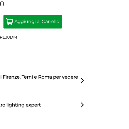
00
Quantity
Aggiungi al Carrello
NRL30DM
di Firenze, Terni e Roma per vedere
ro lighting expert