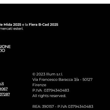
© 2023 lllum s.r.l.
Via Francesco Baracca 3/a - 50127
.it
Firenze
9067
P.IVA 03794340483
137287
All rights reserved.
REA: 390157 - P.IVA 03794340483