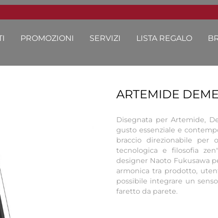
I
PROMOZIONI
SERVIZI
LISTA REGALO
B
ARTEMIDE DEME
Disegnata per Artemide, D
gusto essenziale e contempo
braccio direzionabile per o
tecnologica e filosofia zen
designer Naoto Fukusawa per c
armonica tra prodotto, utent
possibile integrare un sen
faretto da parete.