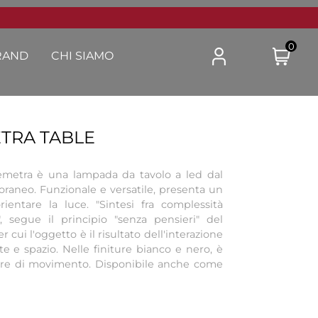
0
RAND
CHI SIAMO
TRA TABLE
emetra è una lampada da tavolo a led dal
raneo. Funzionale e versatile, presenta un
rientare la luce. "Sintesi fra complessità
", segue il principio "senza pensieri" del
ui l'oggetto è il risultato dell'interazione
e e spazio. Nelle finiture bianco e nero, è
sore di movimento. Disponibile anche come