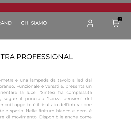
0
RAND
CHI SIAMO
TRA PROFESSIONAL
emetra è una lampada da tavolo a led dal
raneo. Funzionale e versatile, presenta un
rientare la luce. "Sintesi fra complessità
", segue il principio "senza pensieri" del
ui l'oggetto è il risultato dell'interazione
e e spazio. Nelle finiture bianco e nero, è
sore di movimento. Disponibile anche come