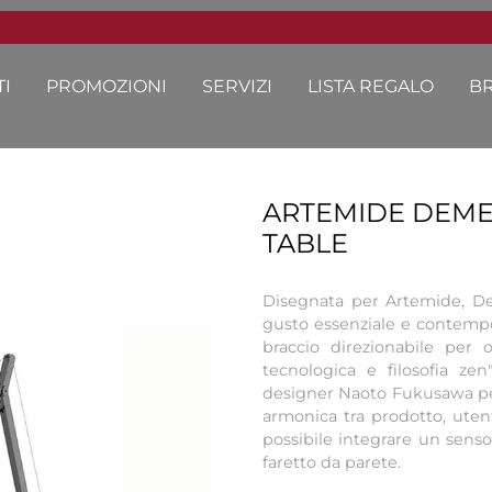
I
PROMOZIONI
SERVIZI
LISTA REGALO
B
ARTEMIDE DEME
TABLE
Disegnata per Artemide, D
gusto essenziale e contempo
braccio direzionabile per o
tecnologica e filosofia zen
designer Naoto Fukusawa per c
armonica tra prodotto, utent
possibile integrare un sen
faretto da parete.