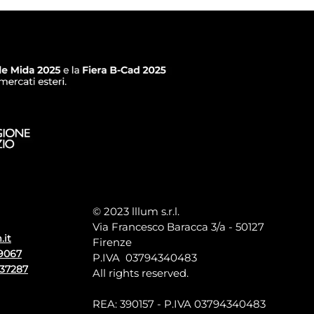
© 2023 lllum s.r.l.
Via Francesco Baracca 3/a - 50127
.it
Firenze
9067
P.IVA 03794340483
137287
All rights reserved.
REA: 390157 - P.IVA 03794340483