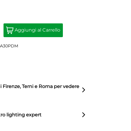
1
Quantity
Aggiungi al Carrello
GA30PDM
di Firenze, Terni e Roma per vedere
ro lighting expert